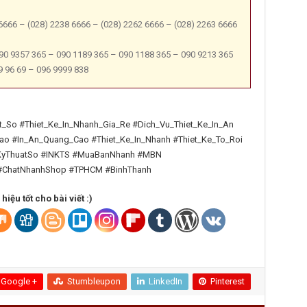
 6666 – (028) 2238 6666 – (028) 2262 6666 – (028) 2263 6666
090 9357 365 – 090 1189 365 – 090 1188 365 – 090 9213 365
9 96 69 – 096 9999 838
_So #Thiet_Ke_In_Nhanh_Gia_Re #Dich_Vu_Thiet_Ke_In_An
o #In_An_Quang_Cao #Thiet_Ke_In_Nhanh #Thiet_Ke_To_Roi
InKyThuatSo #INKTS #MuaBanNhanh #MBN
#ChatNhanhShop #TPHCM #BinhThanh
iệu tốt cho bài viết :)
Google +
Stumbleupon
LinkedIn
Pinterest