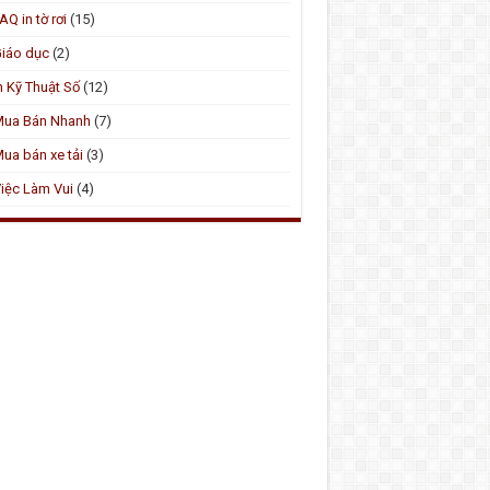
AQ in tờ rơi
(15)
iáo dục
(2)
n Kỹ Thuật Số
(12)
Mua Bán Nhanh
(7)
ua bán xe tải
(3)
iệc Làm Vui
(4)