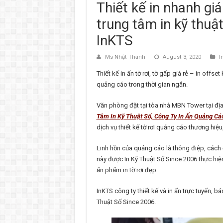
Thiết kế in nhanh giá
trung tâm in kỹ thuậ
InKTS
Ms Nhật Thanh
August 3, 2020
I
Thiết kế in ấn tờ rơi, tờ gấp giá rẻ – in offs
quảng cáo trong thời gian ngắn.
Văn phòng đặt tại tòa nhà MBN Tower tại đị
Tâm In Kỹ Thuật Số, Công Ty In Ấn Quảng Cáo
dịch vụ thiết kế tờ rơi quảng cáo thương hiệu
Linh hồn của quảng cáo là thông điệp, cách 
này được In Kỹ Thuật Số Since 2006 thực hiện 
ấn phẩm in tờ rơi đẹp.
InKTS công ty thiết kế và in ấn trực tuyến, b
Thuật Số Since 2006.