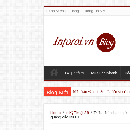
Danh Sách Tin Đăng
Đăng Tin Mới
FAQ in tờ rơi
Mua Bán Nhanh
Giá
Blog Mới
Mận hậu và xoài Sơn La lên sàn thư
Home
/
In Kỹ Thuật Số
/
Thiết kế in nhanh giá r
quảng cáo InKTS