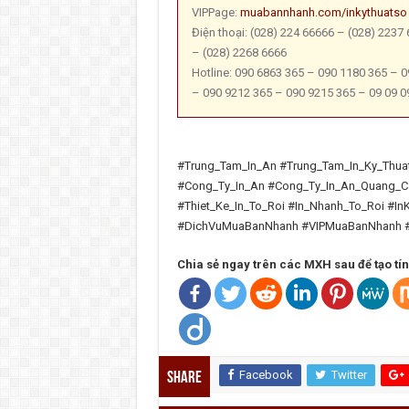
VIPPage:
muabannhanh.com/inkythuatso
Điện thoại: (028) 224 66666 – (028) 2237
– (028) 2268 6666
Hotline: 090 6863 365 – 090 1180 365 – 
– 090 9212 365 – 090 9215 365 – 09 09 0
#Trung_Tam_In_An #Trung_Tam_In_Ky_Thuat
#Cong_Ty_In_An #Cong_Ty_In_An_Quang_Ca
#Thiet_Ke_In_To_Roi #In_Nhanh_To_Roi #
#DichVuMuaBanNhanh #VIPMuaBanNhanh 
Chia sẻ ngay trên các MXH sau để tạo tín h
Facebook
Twitter
Share