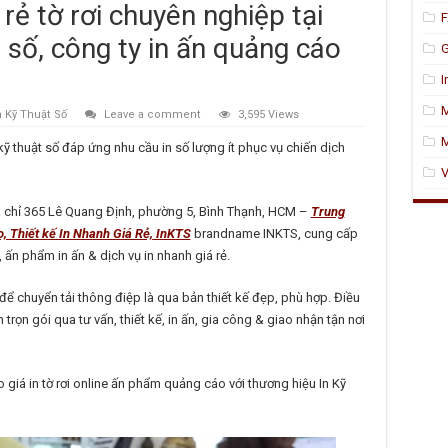
 rẻ tờ rơi chuyên nghiệp tại
F
t số, công ty in ấn quảng cáo
G
I
n Kỹ Thuật Số
Leave a comment
3,595 Views
M
et kỹ thuật số đáp ứng nhu cầu in số lượng ít phục vụ chiến dịch
V
a chỉ 365 Lê Quang Định, phường 5, Bình Thạnh, HCM –
Trung
, Thiết kế In Nhanh Giá Rẻ, InKTS
brandname INKTS, cung cấp
, ấn phẩm in ấn & dịch vụ in nhanh giá rẻ.
để chuyển tải thông điệp là qua bản thiết kế đẹp, phù hợp. Điều
trọn gói qua tư vấn, thiết kế, in ấn, gia công & giao nhận tận nơi
áo giá in tờ rơi online ấn phẩm quảng cáo với thương hiệu In Kỹ