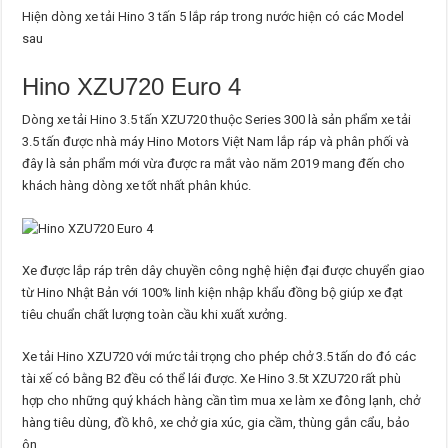
Hiện dòng xe tải Hino 3 tấn 5 lắp ráp trong nước hiện có các Model
sau
Hino XZU720 Euro 4
Dòng xe tải Hino 3.5 tấn XZU720 thuộc Series 300 là sản phẩm xe tải
3.5 tấn được nhà máy Hino Motors Việt Nam lắp ráp và phân phối và
đây là sản phẩm mới vừa được ra mắt vào năm 2019 mang đến cho
khách hàng dòng xe tốt nhất phân khúc.
Xe được lắp ráp trên dây chuyền công nghệ hiện đại được chuyển giao
từ Hino Nhật Bản với 100% linh kiện nhập khẩu đồng bộ giúp xe đạt
tiêu chuẩn chất lượng toàn cầu khi xuất xưởng.
Xe tải Hino XZU720 với mức tải trọng cho phép chở 3.5 tấn do đó các
tài xế có bằng B2 đều có thể lái được. Xe Hino 3.5t XZU720 rất phù
hợp cho những quý khách hàng cần tìm mua xe làm xe đông lạnh, chở
hàng tiêu dùng, đồ khô, xe chở gia xúc, gia cầm, thùng gắn cẩu, bảo
ôn,…