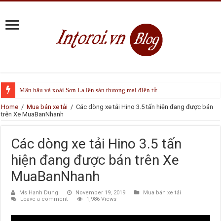
Mận hậu và xoài Sơn La lên sàn thương mại điện tử
Home
/
Mua bán xe tải
/
Các dòng xe tải Hino 3.5 tấn hiện đang được bán
trên Xe MuaBanNhanh
Các dòng xe tải Hino 3.5 tấn
hiện đang được bán trên Xe
MuaBanNhanh
Ms Hạnh Dung
November 19, 2019
Mua bán xe tải
Leave a comment
1,986 Views