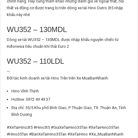
chính hãng. Hãy cùng tham khảo những đánh giá về ngoại thất, nội
thất và động cơ được trang bị trên dòng xe tải Hino Dutro 3t5 nhập
khẩu này nhé
WU352 – 130MDL
Dòng xe tải WU352 – 130MDL được nhập khẩu nguyên chiếc từ
Inđonesia tiêu chuẩn khí thải Euro 2
WU352 – 110LDL
—
Đối tác kinh doanh xe tải Hino Trên trên Xe MuaBanNhanh:
Hino Vĩnh Thịnh
Hotline: 0972 49 49 37
Địa chỉ: 55/5 Khu phố Bình Giao, P. Thuận Giao, TX. Thuận An, Tỉnh
Bình Dương
#XeTaiHino3t5 #Hino3t5 #GiaXeTaiHino35Tan #XeTaiHino35Tan
#Hino35Tan #BanXeTaiHino35Tan #XeTaiHino #Xe_MuaBanNhanh